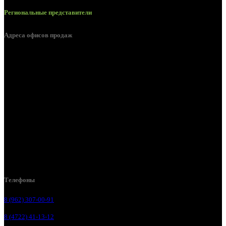
Региональные представители
Адреса офисов продаж
Белгород, пос. Дубовое, ул. Заводская 1А
Белгород, ул. Производственная, д. 8
Белгород, ул. Зеленая поляна, д. 11
Белгород, ул. Пугачева, д. 5Б
Белгород , мкрн. Пригородный ул. Благодатная, д. 5А
Белгородский р-н, пос. Таврово, 4, ул. Пролетарская, д. 1А
Белгород, ул. Коммунальная, 18 А
Телефоны
8 (962) 307-00-91
8 (4722) 41-13-12