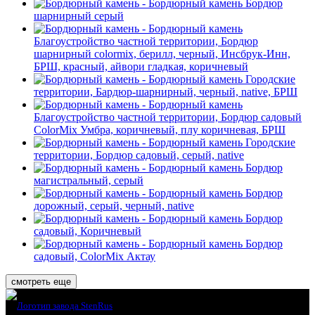
Бордюр
шарнирный серый
Благоустройство частной территории, Бордюр
шарнирный colormix, берилл, черный, Инсбрук-Инн,
БРШ, красный, айвори гладкая, коричневый
Городские
территории, Бардюр-шарнирный, черный, native, БРШ
Благоустройство частной территории, Бордюр садовый
ColorMix Умбра, коричневый, плу коричневая, БРШ
Городские
территории, Бордюр садовый, серый, native
Бордюр
магистральный, серый
Бордюр
дорожный, серый, черный, native
Бордюр
садовый, Коричневый
Бордюр
садовый, ColorMix Актау
смотреть еще