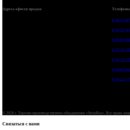
Адреса офисов продаж
Телефоны
Белгород, пос. Дубовое, ул. Заводская 1А
8 (962) 30
Белгород, ул. Производственная, д. 8
8 (4722) 4
Белгород, ул. Зеленая поляна, д. 11
8 (800) 60
Белгород, ул. Пугачева, д. 5Б
8 (4722) 2
Белгород , мкрн. Пригородный ул. Благодатная, д. 5А
8 (4722) 2
Белгородский р-н, пос. Таврово, 4, ул. Пролетарская, д. 1А
8 (800) 30
Белгород, ул. Коммунальная, 18 А
8 (4722) 7
© 2026 г. Торгово-производственное объединение «SteinRus». Все права за
Связаться с нами