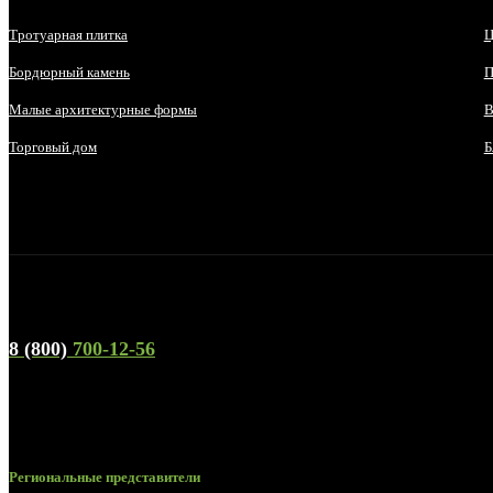
Тротуарная плитка
Ц
Бордюрный камень
П
Малые архитектурные формы
В
Торговый дом
Б
Телефон горячей линии и отдела продаж
8 (800)
700-12-56
Региональные представители