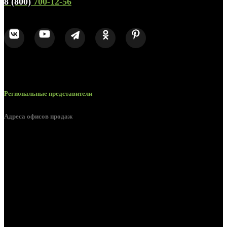
8 (800)
700-12-56
Региональные представители
Адреса офисов продаж
Белгород, пос. Дубовое, ул. Заводская 1А
Белгород, ул. Производственная, д. 8
Белгород, ул. Зеленая поляна, д. 11
Белгород, ул. Пугачева, д. 5Б
Белгород , мкрн. Пригородный ул. Благодатная, д. 5А
Белгородский р-н, пос. Таврово, 4, ул. Пролетарская, д. 1А