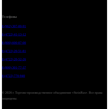
Белгород, ул. Коммунальная, 18 А
Телефоны
8 (962) 307-00-91
8 (4722) 41-13-12
8 (800) 600-07-00
8 (4722) 20-51-81
8 (4722) 20-52-26
8 (800) 301-77-37
8 (4722) 770-940
© 2026 г. Торгово-производственное объединение «SteinRus». Все права
защищены.