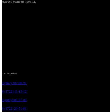
Адреса офисов продаж
Белгород, пос. Дубовое, ул. Заводская 1А
Белгород, ул. Производственная, д. 8
Белгород, ул. Зеленая поляна, д. 11
Белгород, ул. Пугачева, д. 5Б
Белгород , мкрн. Пригородный ул. Благодатная, д. 5А
Белгородский р-н, пос. Таврово, 4, ул. Пролетарская, д. 1А
Белгород, ул. Коммунальная, 18 А
Телефоны
8 (962) 307-00-91
8 (4722) 41-13-12
8 (800) 600-07-00
8 (4722) 20-51-81