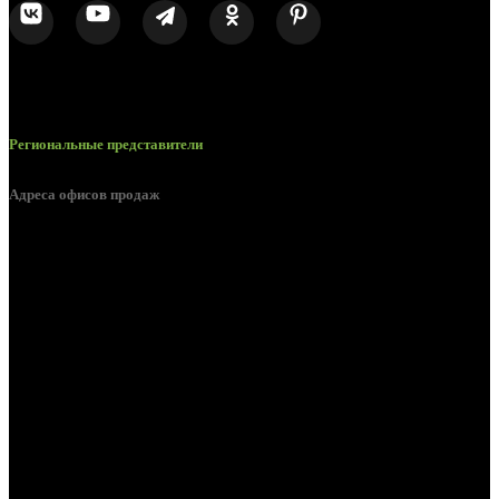
Региональные представители
Адреса офисов продаж
Белгород, пос. Дубовое, ул. Заводская 1А
Белгород, ул. Производственная, д. 8
Белгород, ул. Зеленая поляна, д. 11
Белгород, ул. Пугачева, д. 5Б
Белгород , мкрн. Пригородный ул. Благодатная, д. 5А
Белгородский р-н, пос. Таврово, 4, ул. Пролетарская, д. 1А
Белгород, ул. Коммунальная, 18 А