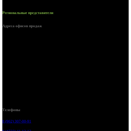
Региональные представители
Адреса офисов продаж
Белгород, пос. Дубовое, ул. Заводская 1А
Белгород, ул. Производственная, д. 8
Белгород, ул. Зеленая поляна, д. 11
Белгород, ул. Пугачева, д. 5Б
Белгород , мкрн. Пригородный ул. Благодатная, д. 5А
Белгородский р-н, пос. Таврово, 4, ул. Пролетарская, д. 1А
Белгород, ул. Коммунальная, 18 А
Телефоны
8 (962) 307-00-91