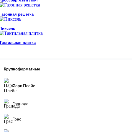
Кроссбар Хэви Лонг
Газонная решетка
Пиксель
Тактильная плитка
Крупноформатные
Парк Плейс
Гранада
Грас