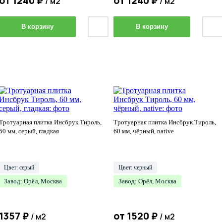
от
1240
₽
от
1240
₽
/ м2
/ м2
В корзину
В корзину
Тротуарная плитка Инсбрук Тироль,
Тротуарная плитка Инсбрук Тироль,
60 мм, серый, гладкая
60 мм, чёрный, native
Цвет: серый
Цвет: черный
Завод: Орёл, Москва
Завод: Орёл, Москва
1357
₽
от
1520
₽
/ м2
/ м2