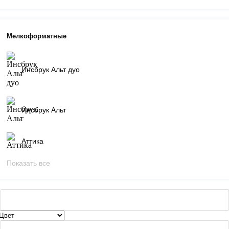
Мелкоформатные
Инсбрук Альт дуо
Инсбрук Альт
Аттика
Показать все