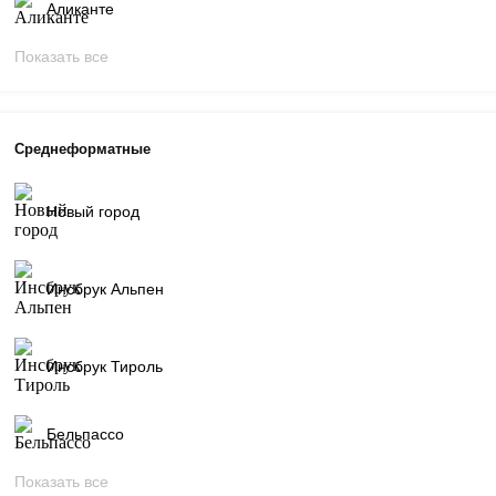
Аликанте
Показать все
Среднеформатные
Новый город
Инсбрук Альпен
Инсбрук Тироль
Бельпассо
Показать все