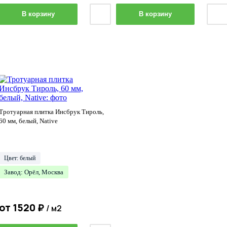
В корзину
В корзину
Тротуарная плитка Инсбрук Тироль,
60 мм, белый, Native
Цвет: белый
Завод: Орёл, Москва
от
1520
₽
/ м2