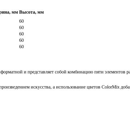
ина, мм
Высота, мм
60
60
60
60
60
форматной и представляет собой комбинацию пяти элементов раз
произведением искусства, а использование цветов ColorMix доб