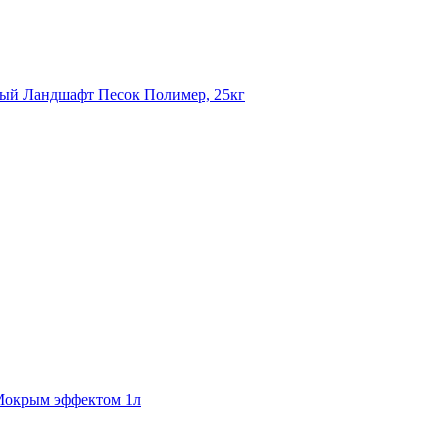
ый Ландшафт Песок Полимер, 25кг
 Мокрым эффектом 1л