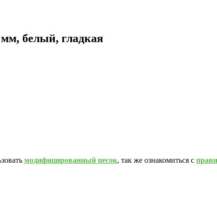
мм, белый, гладкая
ьзовать
модифицированный песок
, так же ознакомиться с
прав