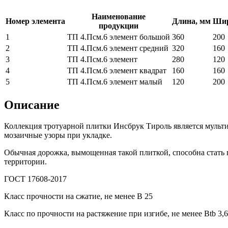
Наименование
Номер элемента
Длина, мм
Шир
продукции
1
ТП 4.Псм.6 элемент большой
360
200
2
ТП 4.Псм.6 элемент средний
320
160
3
ТП 4.Псм.6 элемент
280
120
4
ТП 4.Псм.6 элемент квадрат
160
160
5
ТП 4.Псм.6 элемент малый
120
200
Описание
Коллекция тротуарной плитки Инсбрук Тироль является мульти
мозаичные узоры при укладке.
Обычная дорожка, вымощенная такой плиткой, способна стать 
территории.
ГОСТ 17608-2017
Класс прочности на сжатие, не менее В 25
Класс по прочности на растяжение при изгибе, не менее Вtb 3,6