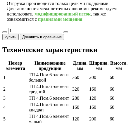
Отгрузка производится только целыми поддонами.
Для заполнения межплиточных швов мы рекомендуем
использовать
модифицированный песок
, так же
ознакомиться с
правилами мощения
купить
Добавить в сравнение
Технические характеристики
Номер
Наименование
Длина,
Ширина,
Высота,
элемента
продукции
мм
мм
мм
ТП 4.Псм.6 элемент
1
360
200
60
большой
ТП 4.Псм.6 элемент
2
320
160
60
средний
3
ТП 4.Псм.6 элемент
280
120
60
ТП 4.Псм.6 элемент
4
160
160
60
квадрат
ТП 4.Псм.6 элемент
5
120
200
60
малый