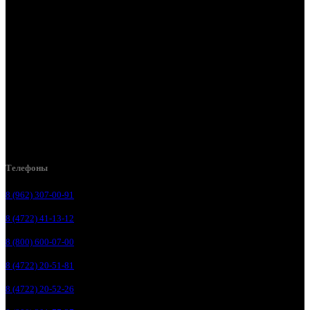
Белгород, ул. Производственная, д. 8
Белгород, ул. Зеленая поляна, д. 11
Белгород, ул. Пугачева, д. 5Б
Белгород , мкрн. Пригородный ул. Благодатная, д. 5А
Белгородский р-н, пос. Таврово, 4, ул. Пролетарская, д. 1А
Белгород, ул. Коммунальная, 18 А
Телефоны
8 (962) 307-00-91
8 (4722) 41-13-12
8 (800) 600-07-00
8 (4722) 20-51-81
8 (4722) 20-52-26