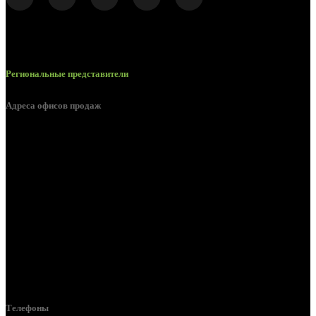
Региональные представители
Адреса офисов продаж
Белгород, пос. Дубовое, ул. Заводская 1А
Белгород, ул. Производственная, д. 8
Белгород, ул. Зеленая поляна, д. 11
Белгород, ул. Пугачева, д. 5Б
Белгород , мкрн. Пригородный ул. Благодатная, д. 5А
Белгородский р-н, пос. Таврово, 4, ул. Пролетарская, д. 1А
Белгород, ул. Коммунальная, 18 А
Телефоны