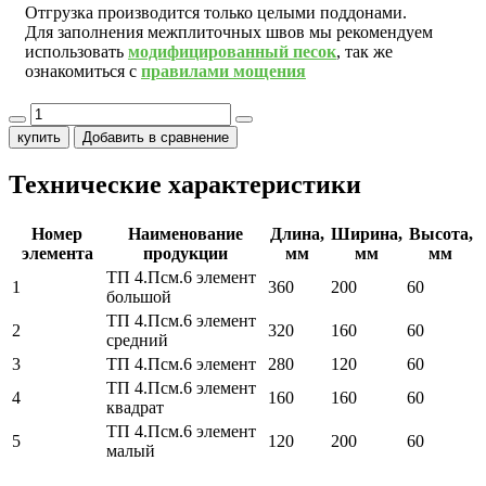
Отгрузка производится только целыми поддонами.
Для заполнения межплиточных швов мы рекомендуем
использовать
модифицированный песок
, так же
ознакомиться с
правилами мощения
купить
Добавить в сравнение
Технические характеристики
Номер
Наименование
Длина,
Ширина,
Высота,
элемента
продукции
мм
мм
мм
ТП 4.Псм.6 элемент
1
360
200
60
большой
ТП 4.Псм.6 элемент
2
320
160
60
средний
3
ТП 4.Псм.6 элемент
280
120
60
ТП 4.Псм.6 элемент
4
160
160
60
квадрат
ТП 4.Псм.6 элемент
5
120
200
60
малый