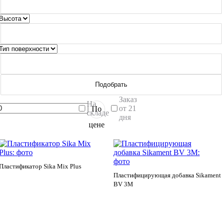
Подобрать
Заказ
На
от 21
По
складе
дня
цене
Пластификатор Sika Mix Plus
Пластифицирующая добавка Sikament
BV 3M