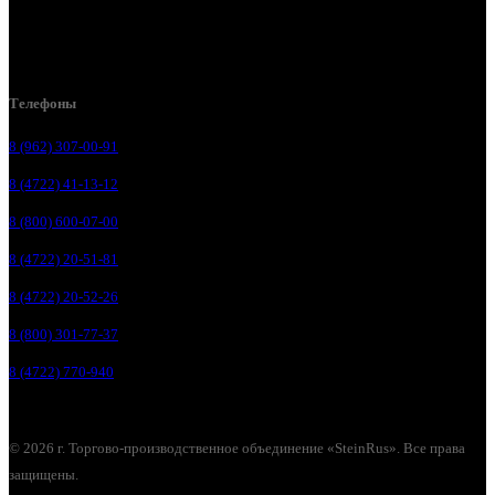
Белгородский р-н, пос. Таврово, 4, ул. Пролетарская, д. 1А
Белгород, ул. Коммунальная, 18 А
Телефоны
8 (962) 307-00-91
8 (4722) 41-13-12
8 (800) 600-07-00
8 (4722) 20-51-81
8 (4722) 20-52-26
8 (800) 301-77-37
8 (4722) 770-940
© 2026 г. Торгово-производственное объединение «SteinRus». Все права
защищены.