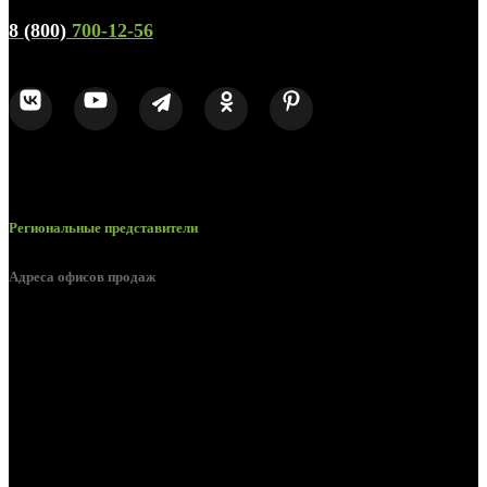
8 (800)
700-12-56
Региональные представители
Адреса офисов продаж
Белгород, пос. Дубовое, ул. Заводская 1А
Белгород, ул. Производственная, д. 8
Белгород, ул. Зеленая поляна, д. 11
Белгород, ул. Пугачева, д. 5Б
Белгород , мкрн. Пригородный ул. Благодатная, д. 5А