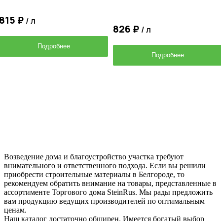
815 ₽
/ л
826 ₽
/ л
Подробнее
Подробнее
Возведение дома и благоустройство участка требуют
внимательного и ответственного подхода. Если вы решили
приобрести строительные материалы в Белгороде, то
рекомендуем обратить внимание на товары, представленные в
ассортименте Торгового дома SteinRus. Мы рады предложить
вам продукцию ведущих производителей по оптимальным
ценам.
Наш каталог достаточно обширен. Имеется богатый выбор