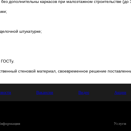
без дополнительны каркасов при малоэтажном строительстве (до 3
ами;
тделочной штукатурке;
 ГОСТу.
твенный стеновой материал, своевременное решение поставленны
овости
Вакансии
Видео
Акции
нформация
Услуги