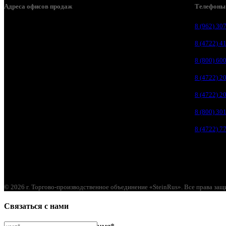
Адреса офисов продаж
Телефоны
Белгород, пос. Дубовое, ул. Заводская 1А
8 (962) 30
Белгород, ул. Производственная, д. 8
8 (4722) 4
Белгород, ул. Зеленая поляна, д. 11
8 (800) 60
Белгород, ул. Пугачева, д. 5Б
8 (4722) 2
Белгород , мкрн. Пригородный ул. Благодатная, д. 5А
8 (4722) 2
Белгородский р-н, пос. Таврово, 4, ул. Пролетарская, д. 1А
8 (800) 30
Белгород, ул. Коммунальная, 18 А
8 (4722) 7
© 2026 г. Торгово-производственное объединение «SteinRus». Все права за
Связаться с нами