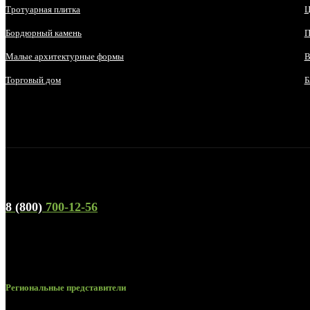
Тротуарная плитка
Ц
Бордюрный камень
П
Малые архитектурные формы
В
Торговый дом
Б
Телефон горячей линии и отдела продаж
8 (800)
700-12-56
Региональные представители