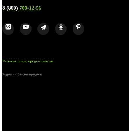
8 (800)
700-12-56
Региональные представители
Адреса офисов продаж
Белгород, пос. Дубовое, ул. Заводская 1А
Белгород, ул. Производственная, д. 8
Белгород, ул. Зеленая поляна, д. 11
Белгород, ул. Пугачева, д. 5Б
Белгород , мкрн. Пригородный ул. Благодатная, д. 5А