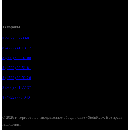
Белгородский р-н, пос. Таврово, 4, ул. Пролетарская, д. 1А
Белгород, ул. Коммунальная, 18 А
Телефоны
8 (962) 307-00-91
8 (4722) 41-13-12
8 (800) 600-07-00
8 (4722) 20-51-81
8 (4722) 20-52-26
8 (800) 301-77-37
8 (4722) 770-940
© 2026 г. Торгово-производственное объединение «SteinRus». Все права
защищены.