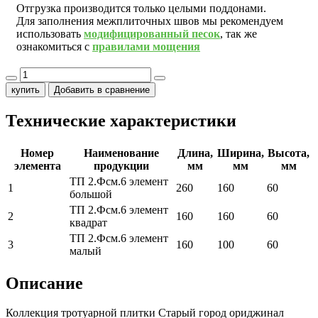
Отгрузка производится только целыми поддонами.
Для заполнения межплиточных швов мы рекомендуем
использовать
модифицированный песок
, так же
ознакомиться с
правилами мощения
купить
Добавить в сравнение
Технические характеристики
Номер
Наименование
Длина,
Ширина,
Высота,
элемента
продукции
мм
мм
мм
ТП 2.Фсм.6 элемент
1
260
160
60
большой
ТП 2.Фсм.6 элемент
2
160
160
60
квадрат
ТП 2.Фсм.6 элемент
3
160
100
60
малый
Описание
Коллекция тротуарной плитки Старый город ориджинал