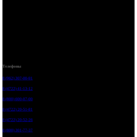
Белгород, ул. Производственная, д. 8
Белгород, ул. Зеленая поляна, д. 11
Белгород, ул. Пугачева, д. 5Б
Белгород , мкрн. Пригородный ул. Благодатная, д. 5А
Белгородский р-н, пос. Таврово, 4, ул. Пролетарская, д. 1А
Белгород, ул. Коммунальная, 18 А
Телефоны
8 (962) 307-00-91
8 (4722) 41-13-12
8 (800) 600-07-00
8 (4722) 20-51-81
8 (4722) 20-52-26
8 (800) 301-77-37