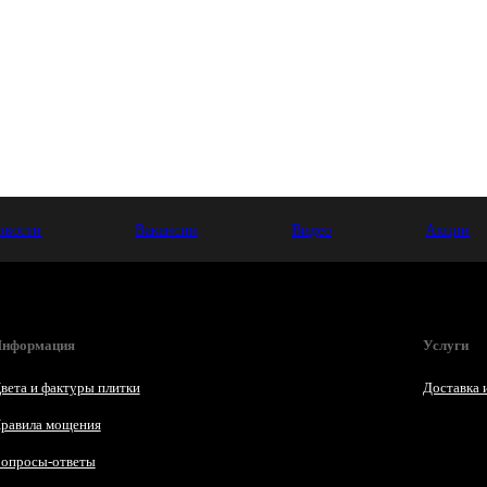
овости
Вакансии
Видео
Акции
нформация
Услуги
вета и фактуры плитки
Доставка 
равила мощения
опросы-ответы