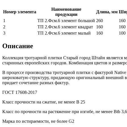
Наименование
Номер элемента
Длина, мм
Шир
продукции
1
ТП 2.Фсм.6 элемент большой
260
160
2
ТП 2.Фсм.6 элемент квадрат
160
160
3
ТП 2.Фсм.6 элемент малый
160
100
Описание
Коллекция тротуарной плитки Старый город Штайн является мул
старинных европейских городов. Комбинация цветов и размер
В процессе производства тротуарной плитки с фактурой Nativ
шероховатую структуру, придающую оригинальный внешний ви
придает сочетание разных фактур.
ГОСТ 17608-2017
Класс прочности на сжатие, не менее В 25
Класс по прочности на растяжение при изгибе, не менее Вtb 3,6
Марка по истираемости, не более G2