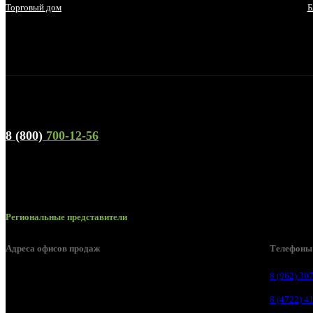
Торговый дом
Б
Телефон горячей линии и отдела продаж
8 (800)
700-12-56
Региональные представители
Адреса офисов продаж
Телефоны
Белгород, пос. Дубовое, ул. Заводская 1А
8 (962) 30
Белгород, ул. Производственная, д. 8
8 (4722) 4