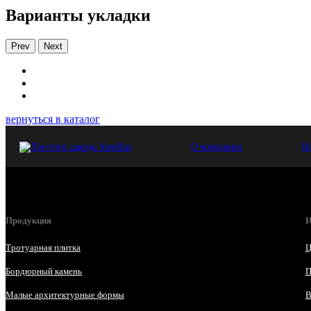
Варианты укладки
Prev
Next
вернуться в каталог
О компании
Н
Продукция
И
Тротуарная плитка
Ц
Бордюрный камень
П
Малые архитектурные формы
В