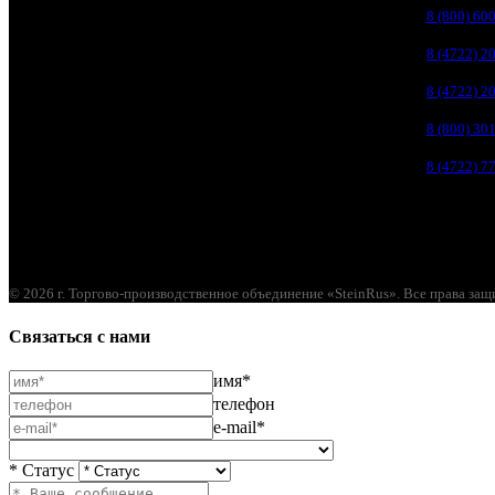
Белгород, ул. Зеленая поляна, д. 11
8 (800) 60
Белгород, ул. Пугачева, д. 5Б
8 (4722) 2
Белгород , мкрн. Пригородный ул. Благодатная, д. 5А
8 (4722) 2
Белгородский р-н, пос. Таврово, 4, ул. Пролетарская, д. 1А
8 (800) 30
Белгород, ул. Коммунальная, 18 А
8 (4722) 7
© 2026 г. Торгово-производственное объединение «SteinRus». Все права за
Связаться с нами
имя*
телефон
e-mail*
* Статус