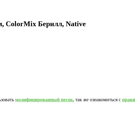
, ColorMix Берилл, Native
ьзовать
модифицированный песок
, так же ознакомиться с
прав