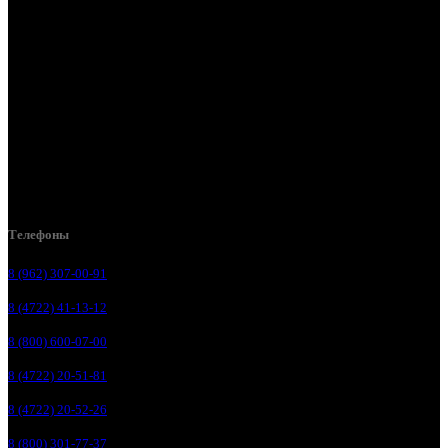
Белгород, ул. Производственная, д. 8
Белгород, ул. Зеленая поляна, д. 11
Белгород, ул. Пугачева, д. 5Б
Белгород , мкрн. Пригородный ул. Благодатная, д. 5А
Белгородский р-н, пос. Таврово, 4, ул. Пролетарская, д. 1А
Белгород, ул. Коммунальная, 18 А
Телефоны
8 (962) 307-00-91
8 (4722) 41-13-12
8 (800) 600-07-00
8 (4722) 20-51-81
8 (4722) 20-52-26
8 (800) 301-77-37