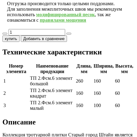
Отгрузка производится только целыми поддонами.
Для заполнения межплиточных швов мы рекомендуем
использовать
модифицированный песок
, так же
ознакомиться с
правилами мощения
купить
Добавить в сравнение
Технические характеристики
Номер
Наименование
Длина,
Ширина,
Высота,
элемента
продукции
мм
мм
мм
ТП 2.Фсм.6 элемент
1
260
160
60
большой
ТП 2.Фсм.6 элемент
2
160
160
60
квадрат
ТП 2.Фсм.6 элемент
3
160
100
60
малый
Описание
Коллекция тротуарной плитки Старый город Штайн является