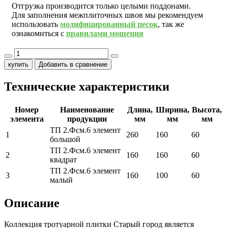
Отгрузка производится только целыми поддонами.
Для заполнения межплиточных швов мы рекомендуем
использовать
модифицированный песок
, так же
ознакомиться с
правилами мощения
купить
Добавить в сравнение
Технические характеристики
Номер
Наименование
Длина,
Ширина,
Высота,
элемента
продукции
мм
мм
мм
ТП 2.Фсм.6 элемент
1
260
160
60
большой
ТП 2.Фсм.6 элемент
2
160
160
60
квадрат
ТП 2.Фсм.6 элемент
3
160
100
60
малый
Описание
Коллекция тротуарной плитки Старый город является