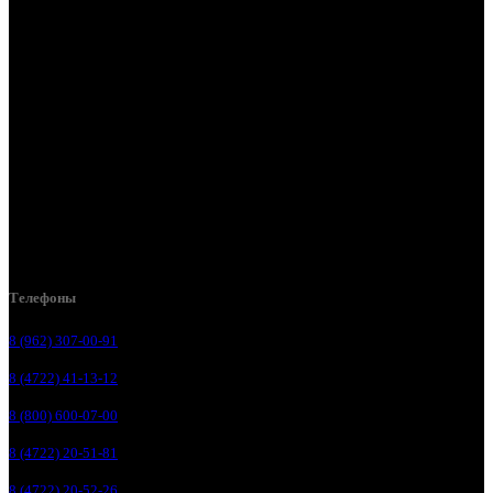
Белгород, пос. Дубовое, ул. Заводская 1А
Белгород, ул. Производственная, д. 8
Белгород, ул. Зеленая поляна, д. 11
Белгород, ул. Пугачева, д. 5Б
Белгород , мкрн. Пригородный ул. Благодатная, д. 5А
Белгородский р-н, пос. Таврово, 4, ул. Пролетарская, д. 1А
Белгород, ул. Коммунальная, 18 А
Телефоны
8 (962) 307-00-91
8 (4722) 41-13-12
8 (800) 600-07-00
8 (4722) 20-51-81
8 (4722) 20-52-26