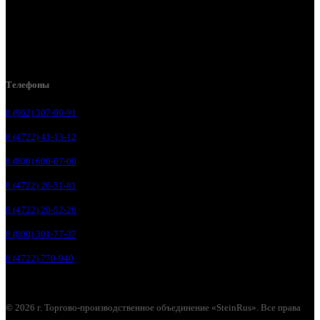
Белгород , мкрн. Пригородный ул. Благодатная, д. 5А
Белгородский р-н, пос. Таврово, 4, ул. Пролетарская, д. 1А
Белгород, ул. Коммунальная, 18 А
Телефоны
8 (962) 307-00-91
8 (4722) 41-13-12
8 (800) 600-07-00
8 (4722) 20-51-81
8 (4722) 20-52-26
8 (800) 301-77-37
8 (4722) 770-940
© 2026 г. Торгово-производственное объединение «SteinRus». Все права