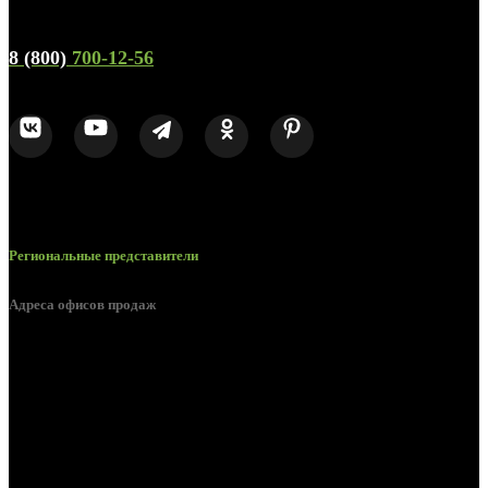
Телефон горячей линии и отдела продаж
8 (800)
700-12-56
Региональные представители
Адреса офисов продаж
Белгород, пос. Дубовое, ул. Заводская 1А
Белгород, ул. Производственная, д. 8
Белгород, ул. Зеленая поляна, д. 11
Белгород, ул. Пугачева, д. 5Б