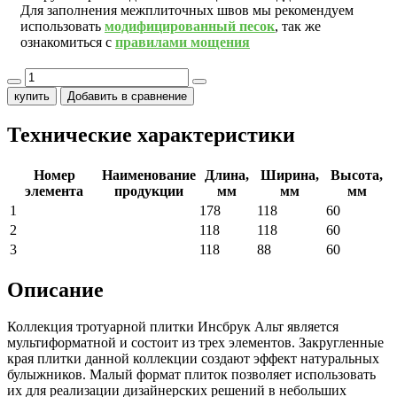
Для заполнения межплиточных швов мы рекомендуем
использовать
модифицированный песок
, так же
ознакомиться с
правилами мощения
купить
Добавить в сравнение
Технические характеристики
Номер
Наименование
Длина,
Ширина,
Высота,
элемента
продукции
мм
мм
мм
1
178
118
60
2
118
118
60
3
118
88
60
Описание
Коллекция тротуарной плитки Инсбрук Альт является
мультиформатной и состоит из трех элементов. Закругленные
края плитки данной коллекции создают эффект натуральных
булыжников. Малый формат плиток позволяет использовать
их для реализации дизайнерских решений в небольших