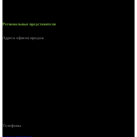
Региональные представители
Адреса офисов продаж
Белгород, пос. Дубовое, ул. Заводская 1А
Белгород, ул. Производственная, д. 8
Белгород, ул. Зеленая поляна, д. 11
Белгород, ул. Пугачева, д. 5Б
Белгород , мкрн. Пригородный ул. Благодатная, д. 5А
Белгородский р-н, пос. Таврово, 4, ул. Пролетарская, д. 1А
Белгород, ул. Коммунальная, 18 А
Телефоны