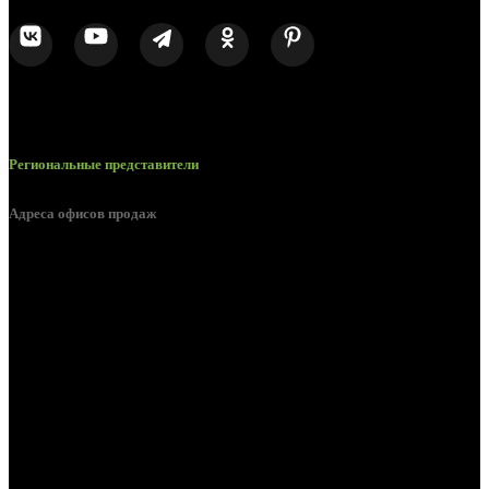
Региональные представители
Адреса офисов продаж
Белгород, пос. Дубовое, ул. Заводская 1А
Белгород, ул. Производственная, д. 8
Белгород, ул. Зеленая поляна, д. 11
Белгород, ул. Пугачева, д. 5Б
Белгород , мкрн. Пригородный ул. Благодатная, д. 5А
Белгородский р-н, пос. Таврово, 4, ул. Пролетарская, д. 1А
Белгород, ул. Коммунальная, 18 А