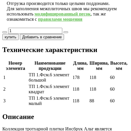
Отгрузка производится только целыми поддонами.
Для заполнения межплиточных швов мы рекомендуем
использовать
модифицированный песок
, так же
ознакомиться с
правилами мощения
купить
Добавить в сравнение
Технические характеристики
Номер
Наименование
Длина,
Ширина,
Высота,
элемента
продукции
мм
мм
мм
ТП 1.Фсм.6 элемент
1
178
118
60
большой
ТП 1.Фсм.6 элемент
2
118
118
60
квадрат
ТП 1.Фсм.6 элемент
3
118
88
60
малый
Описание
Коллекция тротуарной плитки Инсбрук Альт является