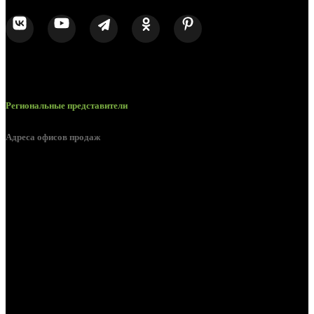
Региональные представители
Адреса офисов продаж
Белгород, пос. Дубовое, ул. Заводская 1А
Белгород, ул. Производственная, д. 8
Белгород, ул. Зеленая поляна, д. 11
Белгород, ул. Пугачева, д. 5Б
Белгород , мкрн. Пригородный ул. Благодатная, д. 5А
Белгородский р-н, пос. Таврово, 4, ул. Пролетарская, д. 1А
Белгород, ул. Коммунальная, 18 А