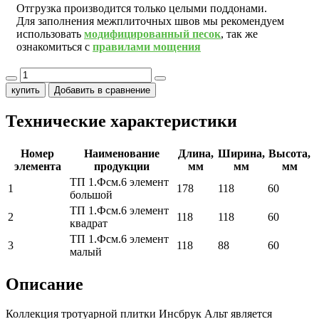
Отгрузка производится только целыми поддонами.
Для заполнения межплиточных швов мы рекомендуем
использовать
модифицированный песок
, так же
ознакомиться с
правилами мощения
купить
Добавить в сравнение
Технические характеристики
Номер
Наименование
Длина,
Ширина,
Высота,
элемента
продукции
мм
мм
мм
ТП 1.Фсм.6 элемент
1
178
118
60
большой
ТП 1.Фсм.6 элемент
2
118
118
60
квадрат
ТП 1.Фсм.6 элемент
3
118
88
60
малый
Описание
Коллекция тротуарной плитки Инсбрук Альт является