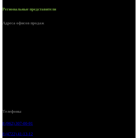
Региональные представители
Адреса офисов продаж
Белгород, пос. Дубовое, ул. Заводская 1А
Белгород, ул. Производственная, д. 8
Белгород, ул. Зеленая поляна, д. 11
Белгород, ул. Пугачева, д. 5Б
Белгород , мкрн. Пригородный ул. Благодатная, д. 5А
Белгородский р-н, пос. Таврово, 4, ул. Пролетарская, д. 1А
Белгород, ул. Коммунальная, 18 А
Телефоны
8 (962) 307-00-91
8 (4722) 41-13-12