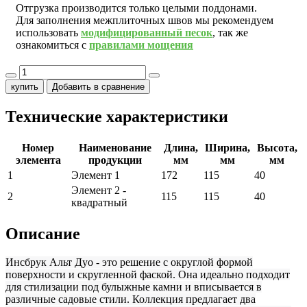
Отгрузка производится только целыми поддонами.
Для заполнения межплиточных швов мы рекомендуем
использовать
модифицированный песок
, так же
ознакомиться с
правилами мощения
купить
Добавить в сравнение
Технические характеристики
Номер
Наименование
Длина,
Ширина,
Высота,
элемента
продукции
мм
мм
мм
1
Элемент 1
172
115
40
Элемент 2 -
2
115
115
40
квадратный
Описание
Инсбрук Альт Дуо - это решение с округлой формой
поверхности и скругленной фаской. Она идеально подходит
для стилизации под булыжные камни и вписывается в
различные садовые стили. Коллекция предлагает два