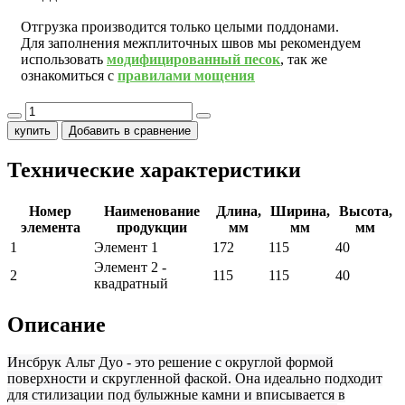
Отгрузка производится только целыми поддонами.
Для заполнения межплиточных швов мы рекомендуем
использовать
модифицированный песок
, так же
ознакомиться с
правилами мощения
купить
Добавить в сравнение
Технические характеристики
Номер
Наименование
Длина,
Ширина,
Высота,
элемента
продукции
мм
мм
мм
1
Элемент 1
172
115
40
Элемент 2 -
2
115
115
40
квадратный
Описание
Инсбрук Альт Дуо - это решение с округлой формой
поверхности и скругленной фаской. Она идеально подходит
для стилизации под булыжные камни и вписывается в