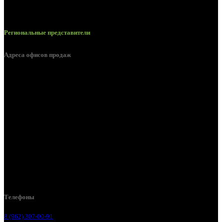
Региональные представители
Адреса офисов продаж
Белгород, пос. Дубовое, ул. Заводская 1А
Белгород, ул. Производственная, д. 8
Белгород, ул. Зеленая поляна, д. 11
Белгород, ул. Пугачева, д. 5Б
Белгород , мкрн. Пригородный ул. Благодатная, д. 5А
Белгородский р-н, пос. Таврово, 4, ул. Пролетарская, д. 1А
Белгород, ул. Коммунальная, 18 А
Телефоны
8 (962) 307-00-91