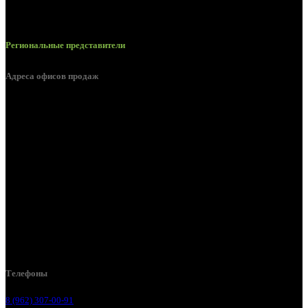
Региональные представители
Адреса офисов продаж
Белгород, пос. Дубовое, ул. Заводская 1А
Белгород, ул. Производственная, д. 8
Белгород, ул. Зеленая поляна, д. 11
Белгород, ул. Пугачева, д. 5Б
Белгород , мкрн. Пригородный ул. Благодатная, д. 5А
Белгородский р-н, пос. Таврово, 4, ул. Пролетарская, д. 1А
Белгород, ул. Коммунальная, 18 А
Телефоны
8 (962) 307-00-91