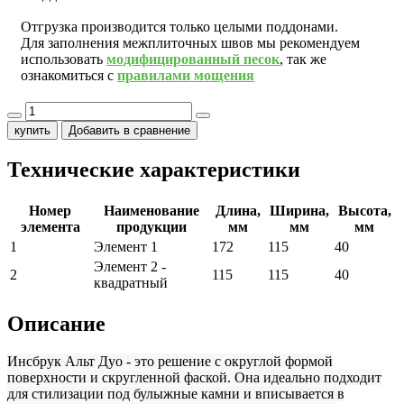
Отгрузка производится только целыми поддонами.
Для заполнения межплиточных швов мы рекомендуем
использовать
модифицированный песок
, так же
ознакомиться с
правилами мощения
купить
Добавить в сравнение
Технические характеристики
Номер
Наименование
Длина,
Ширина,
Высота,
элемента
продукции
мм
мм
мм
1
Элемент 1
172
115
40
Элемент 2 -
2
115
115
40
квадратный
Описание
Инсбрук Альт Дуо - это решение с округлой формой
поверхности и скругленной фаской. Она идеально подходит
для стилизации под булыжные камни и вписывается в