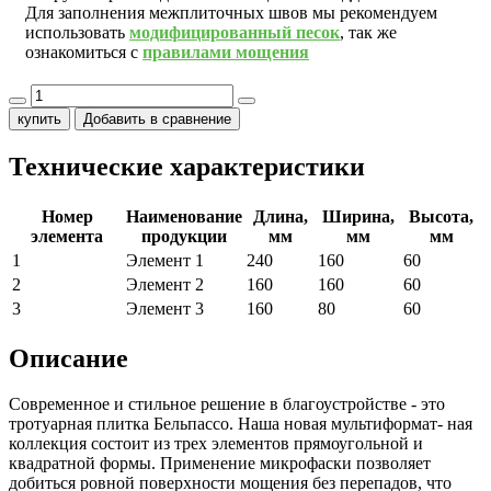
Для заполнения межплиточных швов мы рекомендуем
использовать
модифицированный песок
, так же
ознакомиться с
правилами мощения
купить
Добавить в сравнение
Технические характеристики
Номер
Наименование
Длина,
Ширина,
Высота,
элемента
продукции
мм
мм
мм
1
Элемент 1
240
160
60
2
Элемент 2
160
160
60
3
Элемент 3
160
80
60
Описание
Современное и стильное решение в благоустройстве - это
тротуарная плитка Бельпассо. Наша новая мультиформат- ная
коллекция состоит из трех элементов прямоугольной и
квадратной формы. Применение микрофаски позволяет
добиться ровной поверхности мощения без перепадов, что