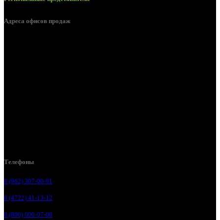
Адреса офисов продаж
Белгород, пос. Дубовое, ул. Заводская 1А
Белгород, ул. Производственная, д. 8
Белгород, ул. Зеленая поляна, д. 11
Белгород, ул. Пугачева, д. 5Б
Белгород , мкрн. Пригородный ул. Благодатная, д. 5А
Белгородский р-н, пос. Таврово, 4, ул. Пролетарская, д. 1А
Белгород, ул. Коммунальная, 18 А
Телефоны
8 (962) 307-00-91
8 (4722) 41-13-12
8 (800) 600-07-00