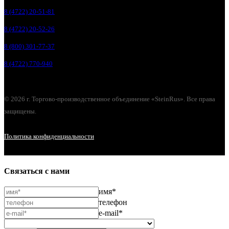
8 (4722) 20-51-81
8 (4722) 20-52-26
8 (800) 301-77-37
8 (4722) 770-940
© 2026 г. Торгово-производственное объединение «SteinRus». Все права
защищены.
Политика конфиденциальности
Связаться с нами
имя*
телефон
e-mail*