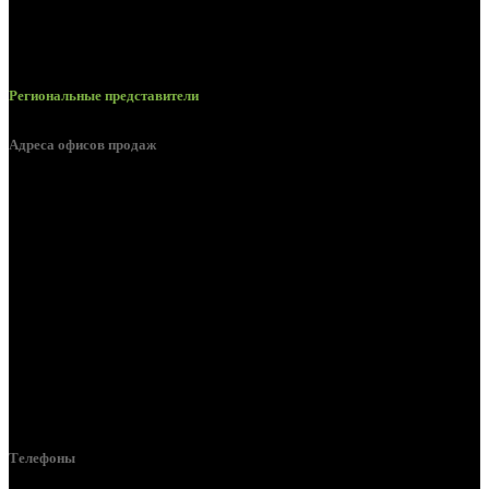
Региональные представители
Адреса офисов продаж
Белгород, пос. Дубовое, ул. Заводская 1А
Белгород, ул. Производственная, д. 8
Белгород, ул. Зеленая поляна, д. 11
Белгород, ул. Пугачева, д. 5Б
Белгород , мкрн. Пригородный ул. Благодатная, д. 5А
Белгородский р-н, пос. Таврово, 4, ул. Пролетарская, д. 1А
Белгород, ул. Коммунальная, 18 А
Телефоны