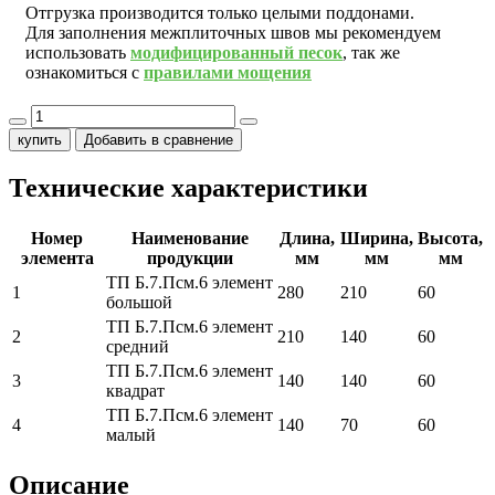
Отгрузка производится только целыми поддонами.
Для заполнения межплиточных швов мы рекомендуем
использовать
модифицированный песок
, так же
ознакомиться с
правилами мощения
купить
Добавить в сравнение
Технические характеристики
Номер
Наименование
Длина,
Ширина,
Высота,
элемента
продукции
мм
мм
мм
ТП Б.7.Псм.6 элемент
1
280
210
60
большой
ТП Б.7.Псм.6 элемент
2
210
140
60
средний
ТП Б.7.Псм.6 элемент
3
140
140
60
квадрат
ТП Б.7.Псм.6 элемент
4
140
70
60
малый
Описание