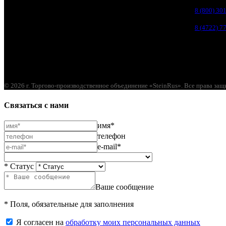
Белгородский р-н, пос. Таврово, 4, ул. Пролетарская, д. 1А
8 (800) 30
Белгород, ул. Коммунальная, 18 А
8 (4722) 7
© 2026 г. Торгово-производственное объединение «SteinRus». Все права за
Связаться с нами
имя*
телефон
e-mail*
* Статус
Ваше сообщение
* Поля, обязательные для заполнения
Я согласен на
обработку моих персональных данных