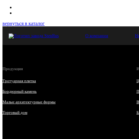
вернуться в каталог
О компании
Н
Продукция
И
Тротуарная плитка
Ц
Бордюрный камень
П
Малые архитектурные формы
В
Торговый дом
Б