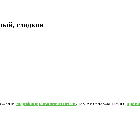
лый, гладкая
ьзовать
модифицированный песок
, так же ознакомиться с
прав