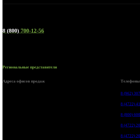
Телефон горячей линии и отдела продаж
8 (800)
700-12-56
Региональные представители
Адреса офисов продаж
Телефоны
Белгород, пос. Дубовое, ул. Заводская 1А
8 (962) 30
Белгород, ул. Производственная, д. 8
8 (4722) 4
Белгород, ул. Зеленая поляна, д. 11
8 (800) 60
Белгород, ул. Пугачева, д. 5Б
8 (4722) 2
Белгород , мкрн. Пригородный ул. Благодатная, д. 5А
8 (4722) 2