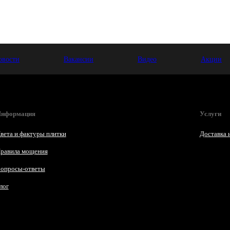
овости
Вакансии
Видео
Акции
нформация
Услуги
вета и фактуры плитки
Доставка 
равила мощения
опросы-ответы
лог