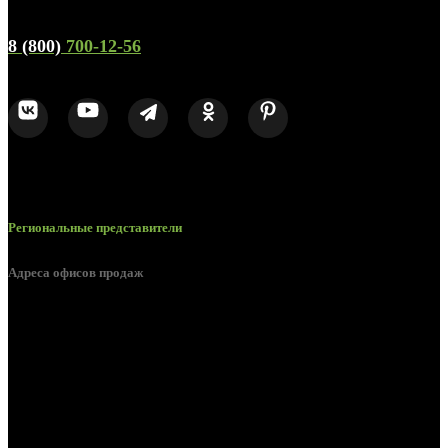
Телефон горячей линии и отдела продаж
8 (800)
700-12-56
Региональные представители
Адреса офисов продаж
Белгород, пос. Дубовое, ул. Заводская 1А
Белгород, ул. Производственная, д. 8
Белгород, ул. Зеленая поляна, д. 11
Белгород, ул. Пугачева, д. 5Б
Белгород , мкрн. Пригородный ул. Благодатная, д. 5А