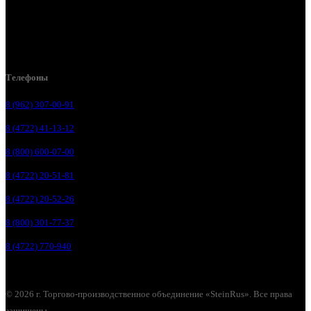
Белгородский р-н, пос. Таврово, 4, ул. Пролетарская, д. 1А
Белгород, ул. Коммунальная, 18 А
Телефоны
8 (962) 307-00-91
8 (4722) 41-13-12
8 (800) 600-07-00
8 (4722) 20-51-81
8 (4722) 20-52-26
8 (800) 301-77-37
8 (4722) 770-940
© 2026 г. Торгово-производственное объединение «SteinRus». Все права
защищены.