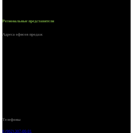
Региональные представители
Адреса офисов продаж
Белгород, пос. Дубовое, ул. Заводская 1А
Белгород, ул. Производственная, д. 8
Белгород, ул. Зеленая поляна, д. 11
Белгород, ул. Пугачева, д. 5Б
Белгород , мкрн. Пригородный ул. Благодатная, д. 5А
Белгородский р-н, пос. Таврово, 4, ул. Пролетарская, д. 1А
Белгород, ул. Коммунальная, 18 А
Телефоны
8 (962) 307-00-91