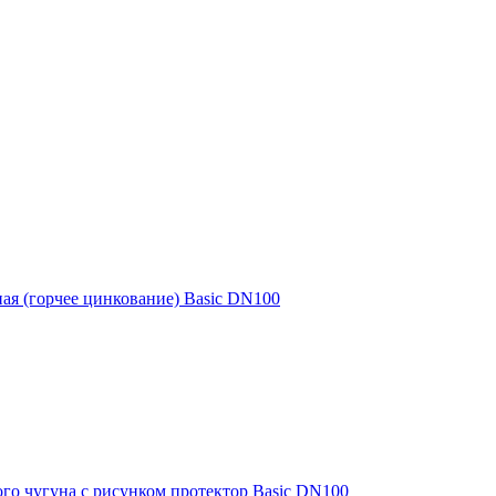
ная (горчее цинкование) Basic DN100
го чугуна с рисунком протектор Basic DN100