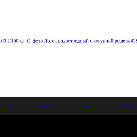
Лоток водоотводный с чугунной решеткой S
овости
Вакансии
Видео
Акции