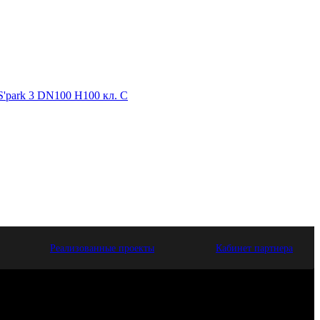
'park 3 DN100 H100 кл. С
Реализованные проекты
Кабинет партнера