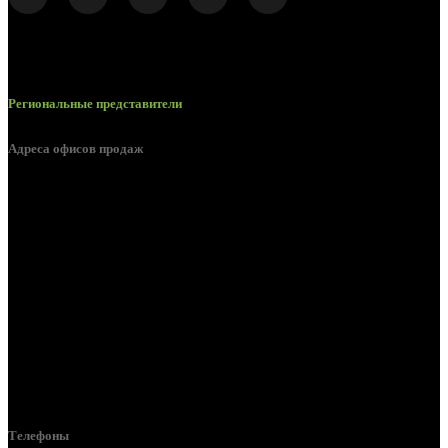
Региональные представители
Адреса офисов продаж
Белгород, пос. Дубовое, ул. Заводская 1А
Белгород, ул. Производственная, д. 8
Белгород, ул. Зеленая поляна, д. 11
Белгород, ул. Пугачева, д. 5Б
Белгород , мкрн. Пригородный ул. Благодатная, д. 5А
Белгородский р-н, пос. Таврово, 4, ул. Пролетарская, д. 1А
Белгород, ул. Коммунальная, 18 А
Телефоны