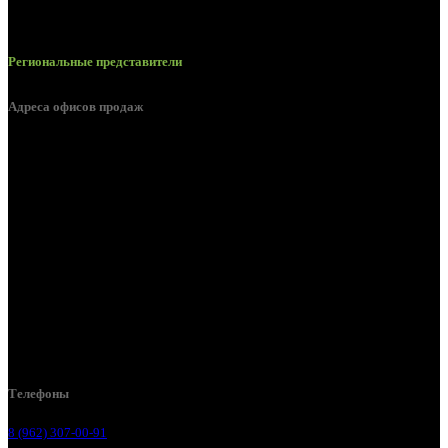
Региональные представители
Адреса офисов продаж
Белгород, пос. Дубовое, ул. Заводская 1А
Белгород, ул. Производственная, д. 8
Белгород, ул. Зеленая поляна, д. 11
Белгород, ул. Пугачева, д. 5Б
Белгород , мкрн. Пригородный ул. Благодатная, д. 5А
Белгородский р-н, пос. Таврово, 4, ул. Пролетарская, д. 1А
Белгород, ул. Коммунальная, 18 А
Телефоны
8 (962) 307-00-91