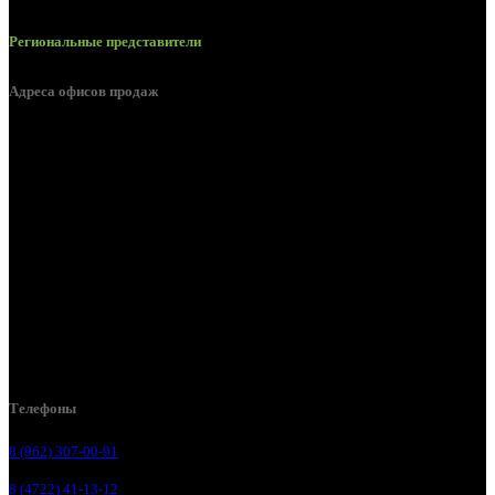
Региональные представители
Адреса офисов продаж
Белгород, пос. Дубовое, ул. Заводская 1А
Белгород, ул. Производственная, д. 8
Белгород, ул. Зеленая поляна, д. 11
Белгород, ул. Пугачева, д. 5Б
Белгород , мкрн. Пригородный ул. Благодатная, д. 5А
Белгородский р-н, пос. Таврово, 4, ул. Пролетарская, д. 1А
Белгород, ул. Коммунальная, 18 А
Телефоны
8 (962) 307-00-91
8 (4722) 41-13-12