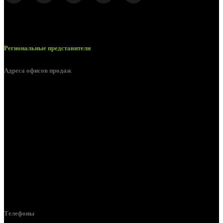
Региональные представители
Адреса офисов продаж
Белгород, пос. Дубовое, ул. Заводская 1А
Белгород, ул. Производственная, д. 8
Белгород, ул. Зеленая поляна, д. 11
Белгород, ул. Пугачева, д. 5Б
Белгород , мкрн. Пригородный ул. Благодатная, д. 5А
Белгородский р-н, пос. Таврово, 4, ул. Пролетарская, д. 1А
Белгород, ул. Коммунальная, 18 А
Телефоны