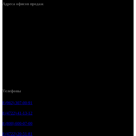
Адреса офисов продаж
Белгород, пос. Дубовое, ул. Заводская 1А
Белгород, ул. Производственная, д. 8
Белгород, ул. Зеленая поляна, д. 11
Белгород, ул. Пугачева, д. 5Б
Белгород , мкрн. Пригородный ул. Благодатная, д. 5А
Белгородский р-н, пос. Таврово, 4, ул. Пролетарская, д. 1А
Белгород, ул. Коммунальная, 18 А
Телефоны
8 (962) 307-00-91
8 (4722) 41-13-12
8 (800) 600-07-00
8 (4722) 20-51-81