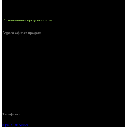
Региональные представители
Адреса офисов продаж
Белгород, пос. Дубовое, ул. Заводская 1А
Белгород, ул. Производственная, д. 8
Белгород, ул. Зеленая поляна, д. 11
Белгород, ул. Пугачева, д. 5Б
Белгород , мкрн. Пригородный ул. Благодатная, д. 5А
Белгородский р-н, пос. Таврово, 4, ул. Пролетарская, д. 1А
Белгород, ул. Коммунальная, 18 А
Телефоны
8 (962) 307-00-91