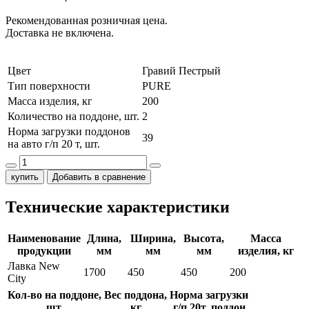
Рекомендованная розничная цена.
Доставка не включена.
Цвет
Гравий Пестрый
Тип поверхности
PURE
Масса изделия, кг
200
Количество на поддоне, шт.
2
Норма загрузки поддонов
39
на авто г/п 20 т, шт.
купить
Добавить в сравнение
Технические характеристики
Наименование
Длина,
Ширина,
Высота,
Масса
продукции
мм
мм
мм
изделия, кг
Лавка New
1700
450
450
200
City
Кол-во на поддоне,
Вес поддона,
Норма загрузки
шт.
кг
г/п 20т, поддон