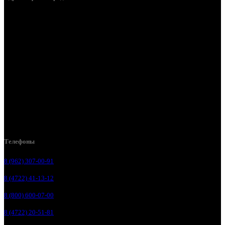
Белгород, пос. Дубовое, ул. Заводская 1А
Белгород, ул. Производственная, д. 8
Белгород, ул. Зеленая поляна, д. 11
Белгород, ул. Пугачева, д. 5Б
Белгород , мкрн. Пригородный ул. Благодатная, д. 5А
Белгородский р-н, пос. Таврово, 4, ул. Пролетарская, д. 1А
Белгород, ул. Коммунальная, 18 А
Телефоны
8 (962) 307-00-91
8 (4722) 41-13-12
8 (800) 600-07-00
8 (4722) 20-51-81