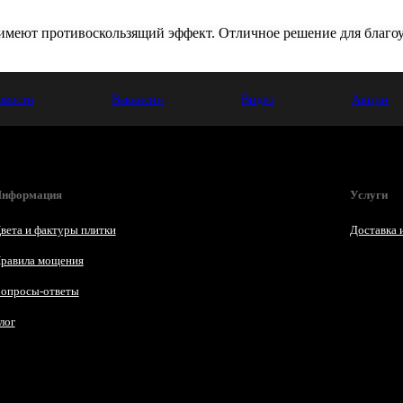
имеют противоскользящий эффект. Отличное решение для благо
овости
Вакансии
Видео
Акции
нформация
Услуги
вета и фактуры плитки
Доставка 
равила мощения
опросы-ответы
лог