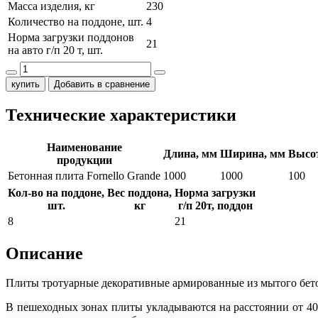
Масса изделия, кг
230
Количество на поддоне, шт.
4
Норма загрузки поддонов
21
на авто г/п 20 т, шт.
купить
Добавить в сравнение
Технические характеристики
Наименование
Длина, мм
Ширина, мм
Высо
продукции
Бетонная плита Fornello Grande
1000
1000
100
Кол-во на поддоне,
Вес поддона,
Норма загрузки
шт.
кг
г/п 20т, поддон
8
21
Описание
Плиты тротуарные декоративные армированные из мытого бето
В пешеходных зонах плиты укладываются на расстоянии от 40