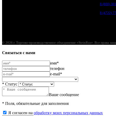
Белгородский р-н, пос. Таврово, 4, ул. Пролетарская, д. 1А
8 (800) 30
Белгород, ул. Коммунальная, 18 А
8 (4722) 7
© 2026 г. Торгово-производственное объединение «SteinRus». Все права за
Связаться с нами
имя*
телефон
e-mail*
* Статус
Ваше сообщение
* Поля, обязательные для заполнения
Я согласен на
обработку моих персональных данных