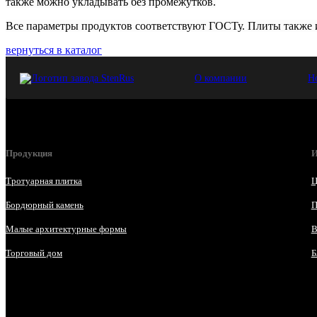
также можно укладывать без промежутков.
Все параметры продуктов соответствуют ГОСТу. Плиты также 
вернуться в каталог
О компании
Н
Продукция
И
Тротуарная плитка
Ц
Бордюрный камень
П
Малые архитектурные формы
В
Торговый дом
Б