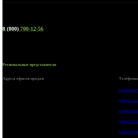
Телефон горячей линии и отдела продаж
8 (800)
700-12-56
Региональные представители
Адреса офисов продаж
Телефоны
Белгород, пос. Дубовое, ул. Заводская 1А
8 (962) 30
Белгород, ул. Производственная, д. 8
8 (4722) 4
Белгород, ул. Зеленая поляна, д. 11
8 (800) 60
Белгород, ул. Пугачева, д. 5Б
8 (4722) 2
Белгород , мкрн. Пригородный ул. Благодатная, д. 5А
8 (4722) 2