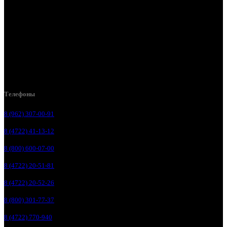
Белгород, ул. Зеленая поляна, д. 11
Белгород, ул. Пугачева, д. 5Б
Белгород , мкрн. Пригородный ул. Благодатная, д. 5А
Белгородский р-н, пос. Таврово, 4, ул. Пролетарская, д. 1А
Белгород, ул. Коммунальная, 18 А
Телефоны
8 (962) 307-00-91
8 (4722) 41-13-12
8 (800) 600-07-00
8 (4722) 20-51-81
8 (4722) 20-52-26
8 (800) 301-77-37
8 (4722) 770-940