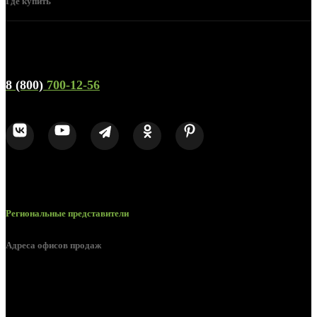
Где купить
Телефон горячей линии и отдела продаж
8 (800)
700-12-56
Региональные представители
Адреса офисов продаж
Белгород, пос. Дубовое, ул. Заводская 1А
Белгород, ул. Производственная, д. 8