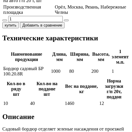
на авто г/п 20 т, шт
Производственная
Орёл, Москва, Рязань, Набережные
площадка
Челны
купить
Добавить в сравнение
Технические характеристики
1
Наименование
Длина,
Ширина,
Высота,
элемент
продукции
мм
мм
мм
м.п.
Бордюр садовый БР
1000
80
200
1
100.20.8R
Норма
Кол-во в
Кол-во на
Вес на поддоне,
загрузки
ряду
поддоне
кг
г/п 20т,
шт
шт
поддон
10
40
1460
12
Описание
Садовый бордюр отделяет зеленые насаждения от проезжей